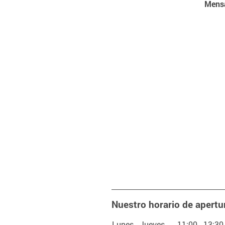
Mensa
Nuestro horario de apertu
Lunes - Jueves
11:00
-
13:30