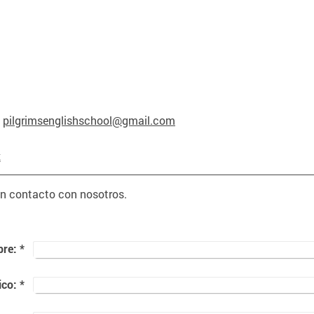
:
pilgrimsenglishschool@gmail.com
k
n contacto con nosotros.
re:
*
ico:
*