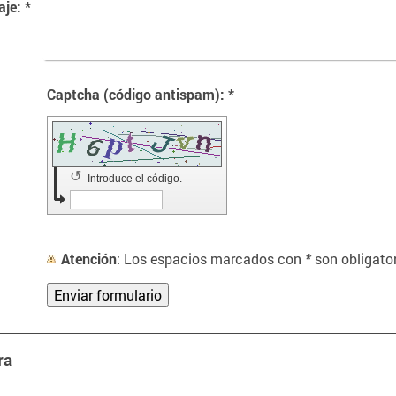
je:
*
Captcha (código antispam): *
↺
Introduce el código.
Atención
: Los espacios marcados con
*
son obligator
ra