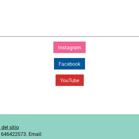
Instagram
Facebook
YouTube
del sitio
f 646422573. Email: