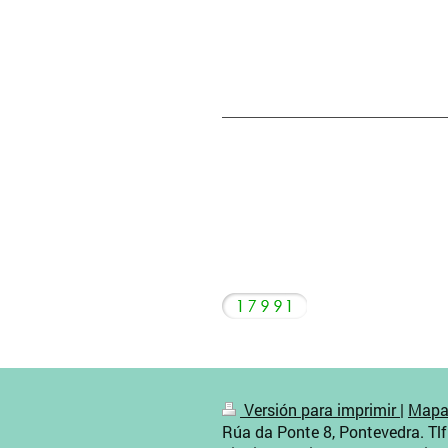
Versión para imprimir
|
Mapa 
Rúa da Ponte 8, Pontevedra. Tl